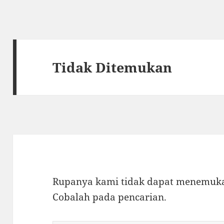
Tidak Ditemukan
Rupanya kami tidak dapat menemukan
Cobalah pada pencarian.