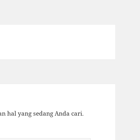
 hal yang sedang Anda cari.