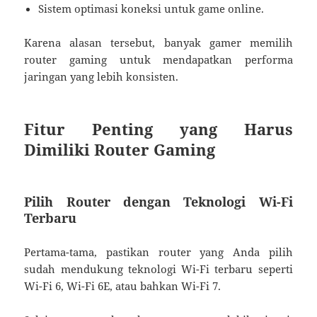
Sistem optimasi koneksi untuk game online.
Karena alasan tersebut, banyak gamer memilih
router gaming untuk mendapatkan performa
jaringan yang lebih konsisten.
Fitur Penting yang Harus
Dimiliki Router Gaming
Pilih Router dengan Teknologi Wi-Fi
Terbaru
Pertama-tama, pastikan router yang Anda pilih
sudah mendukung teknologi Wi-Fi terbaru seperti
Wi-Fi 6, Wi-Fi 6E, atau bahkan Wi-Fi 7.