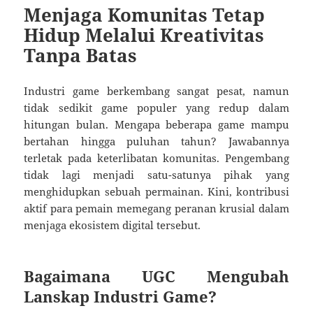
Menjaga Komunitas Tetap
Hidup Melalui Kreativitas
Tanpa Batas
Industri game berkembang sangat pesat, namun
tidak sedikit game populer yang redup dalam
hitungan bulan. Mengapa beberapa game mampu
bertahan hingga puluhan tahun? Jawabannya
terletak pada keterlibatan komunitas. Pengembang
tidak lagi menjadi satu-satunya pihak yang
menghidupkan sebuah permainan. Kini, kontribusi
aktif para pemain memegang peranan krusial dalam
menjaga ekosistem digital tersebut.
Bagaimana UGC Mengubah
Lanskap Industri Game?