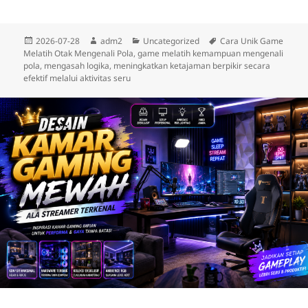
Diposkan
Penulis
Kategori
Tag
2026-07-28
adm2
Uncategorized
Cara Unik Game
pada
Melatih Otak Mengenali Pola
,
game melatih kemampuan mengenali
pola
,
mengasah logika
,
meningkatkan ketajaman berpikir secara
efektif melalui aktivitas seru