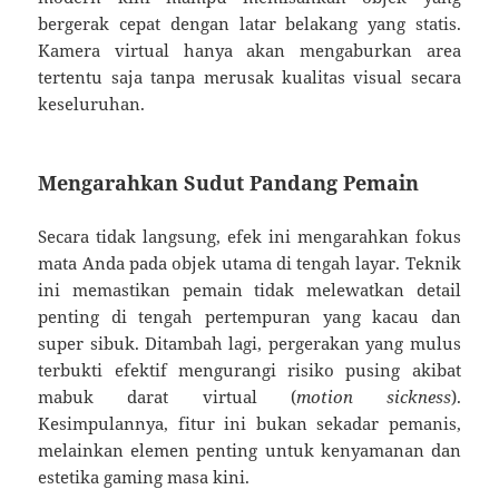
bergerak cepat dengan latar belakang yang statis.
Kamera virtual hanya akan mengaburkan area
tertentu saja tanpa merusak kualitas visual secara
keseluruhan.
Mengarahkan Sudut Pandang Pemain
Secara tidak langsung, efek ini mengarahkan fokus
mata Anda pada objek utama di tengah layar. Teknik
ini memastikan pemain tidak melewatkan detail
penting di tengah pertempuran yang kacau dan
super sibuk. Ditambah lagi, pergerakan yang mulus
terbukti efektif mengurangi risiko pusing akibat
mabuk darat virtual (
motion sickness
).
Kesimpulannya, fitur ini bukan sekadar pemanis,
melainkan elemen penting untuk kenyamanan dan
estetika gaming masa kini.