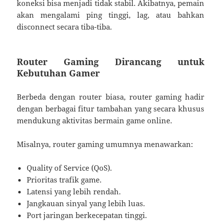
koneksi bisa menjadi tidak stabil. Akibatnya, pemain
akan mengalami ping tinggi, lag, atau bahkan
disconnect secara tiba-tiba.
Router Gaming Dirancang untuk
Kebutuhan Gamer
Berbeda dengan router biasa, router gaming hadir
dengan berbagai fitur tambahan yang secara khusus
mendukung aktivitas bermain game online.
Misalnya, router gaming umumnya menawarkan:
Quality of Service (QoS).
Prioritas trafik game.
Latensi yang lebih rendah.
Jangkauan sinyal yang lebih luas.
Port jaringan berkecepatan tinggi.