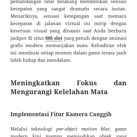
pemandangan latar belakang memberikan sensasi
kecepatan yang sangat dramatis secara instan.
Menariknya, sensasi ketegangan saat memacu
kecepatan di jalanan virtual ini mirip dengan
keseruan visual yang dinamis saat Anda berburu
jackpot di situs
888 slot
yang penuh dengan animasi
grafis modern memanjakan mata. Kehadiran efek
ini membuat setiap momen dalam game terasa jauh
lebih hidup dan mendalam.
Meningkatkan Fokus dan
Mengurangi Kelelahan Mata
Implementasi Fitur Kamera Canggih
Melalui teknologi
per-object motion blur
, game
modern kini mampu memisahkan objek yang