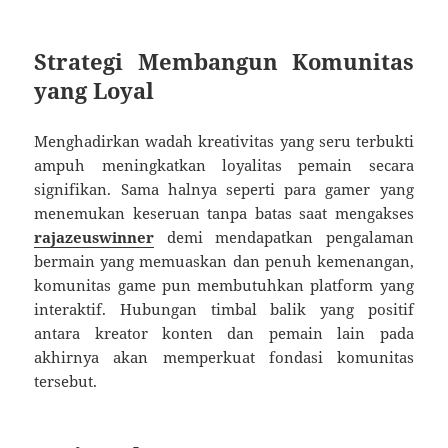
Strategi Membangun Komunitas
yang Loyal
Menghadirkan wadah kreativitas yang seru terbukti
ampuh meningkatkan loyalitas pemain secara
signifikan. Sama halnya seperti para gamer yang
menemukan keseruan tanpa batas saat mengakses
rajazeuswinner
demi mendapatkan pengalaman
bermain yang memuaskan dan penuh kemenangan,
komunitas game pun membutuhkan platform yang
interaktif. Hubungan timbal balik yang positif
antara kreator konten dan pemain lain pada
akhirnya akan memperkuat fondasi komunitas
tersebut.