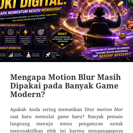
Mengapa Motion Blur Masih
Dipakai pada Banyak Game
Modern?
Apakah Anda sering mematikan fitur
motion blur
saat baru memulai game baru? Banyak pemain
langsung menuju menu pengaturan untuk
menonaktifkan efek ini karena menganggapnya