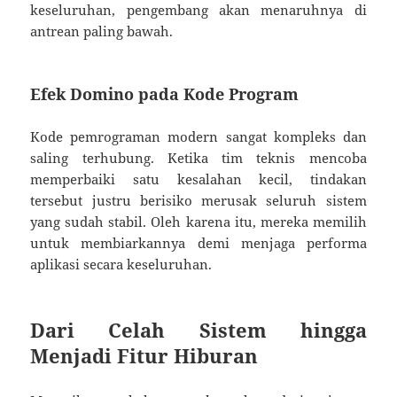
keseluruhan, pengembang akan menaruhnya di
antrean paling bawah.
Efek Domino pada Kode Program
Kode pemrograman modern sangat kompleks dan
saling terhubung. Ketika tim teknis mencoba
memperbaiki satu kesalahan kecil, tindakan
tersebut justru berisiko merusak seluruh sistem
yang sudah stabil. Oleh karena itu, mereka memilih
untuk membiarkannya demi menjaga performa
aplikasi secara keseluruhan.
Dari Celah Sistem hingga
Menjadi Fitur Hiburan