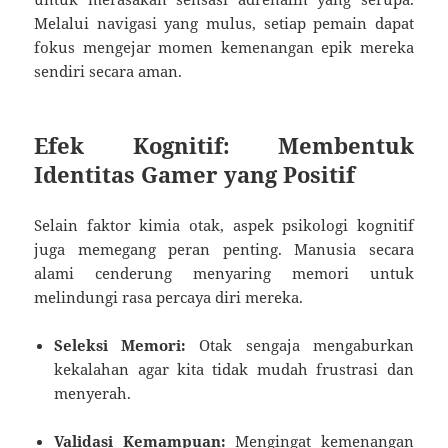
Melalui navigasi yang mulus, setiap pemain dapat
fokus mengejar momen kemenangan epik mereka
sendiri secara aman.
Efek Kognitif: Membentuk
Identitas Gamer yang Positif
Selain faktor kimia otak, aspek psikologi kognitif
juga memegang peran penting. Manusia secara
alami cenderung menyaring memori untuk
melindungi rasa percaya diri mereka.
Seleksi Memori:
Otak sengaja mengaburkan
kekalahan agar kita tidak mudah frustrasi dan
menyerah.
Validasi Kemampuan:
Mengingat kemenangan