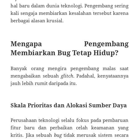
hal baru dalam dunia teknologi. Pengembang sering
kali sengaja membiarkan kesalahan tersebut karena
berbagai alasan krusial.
Mengapa Pengembang
Membiarkan Bug Tetap Hidup?
Banyak orang mengira pengembang malas saat
mengabaikan sebuah
glitch
. Padahal, kenyataannya
jauh lebih rumit daripada itu.
Skala Prioritas dan Alokasi Sumber Daya
Perusahaan teknologi selalu fokus pada pembaruan
fitur baru dan perbaikan celah keamanan yang
kritis. Jika sebuah
bug
tidak merusak sistem secara