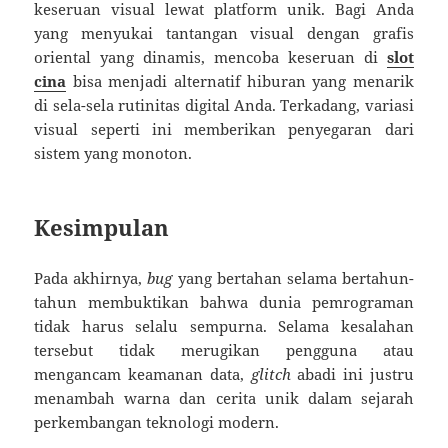
keseruan visual lewat platform unik. Bagi Anda
yang menyukai tantangan visual dengan grafis
oriental yang dinamis, mencoba keseruan di
slot
cina
bisa menjadi alternatif hiburan yang menarik
di sela-sela rutinitas digital Anda. Terkadang, variasi
visual seperti ini memberikan penyegaran dari
sistem yang monoton.
Kesimpulan
Pada akhirnya,
bug
yang bertahan selama bertahun-
tahun membuktikan bahwa dunia pemrograman
tidak harus selalu sempurna. Selama kesalahan
tersebut tidak merugikan pengguna atau
mengancam keamanan data,
glitch
abadi ini justru
menambah warna dan cerita unik dalam sejarah
perkembangan teknologi modern.