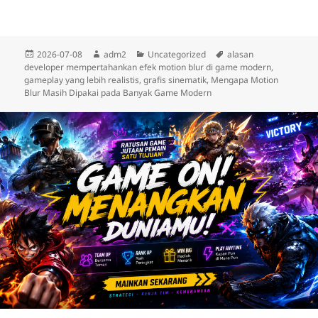
Diposkan
Penulis
Kategori
Tag
2026-07-08
adm2
Uncategorized
alasan
pada
developer mempertahankan efek motion blur di game modern
,
gameplay yang lebih realistis
,
grafis sinematik
,
Mengapa Motion
Blur Masih Dipakai pada Banyak Game Modern