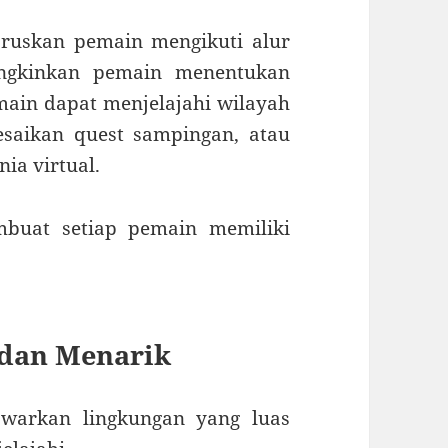
ruskan pemain mengikuti alur
ngkinkan pemain menentukan
main dapat menjelajahi wilayah
esaikan quest sampingan, atau
a virtual.
mbuat setiap pemain memiliki
 dan Menarik
arkan lingkungan yang luas