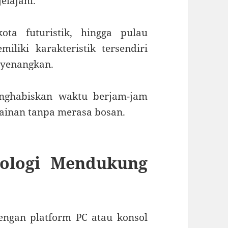
elajahi.
ota futuristik, hingga pulau
iliki karakteristik tersendiri
nyenangkan.
enghabiskan waktu berjam-jam
ainan tanpa merasa bosan.
ologi Mendukung
engan platform PC atau konsol