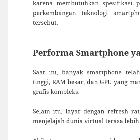
karena membutuhkan spesifikasi p
perkembangan teknologi smartph
tersebut.
Performa Smartphone ya
Saat ini, banyak smartphone telah
tinggi, RAM besar, dan GPU yang m
grafis kompleks.
Selain itu, layar dengan refresh r
menjelajah dunia virtual terasa lebih