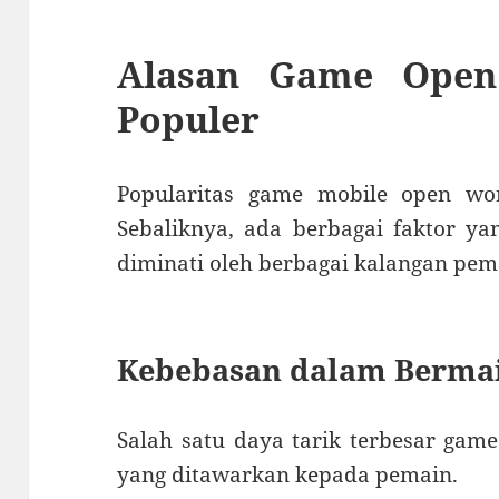
Alasan Game Open
Populer
Popularitas game mobile open wor
Sebaliknya, ada berbagai faktor y
diminati oleh berbagai kalangan pem
Kebebasan dalam Berma
Salah satu daya tarik terbesar gam
yang ditawarkan kepada pemain.