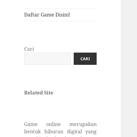
Daftar Game Disini!
Cari
CARI
Related Site
Game online merupakan
bentuk hiburan digital yang