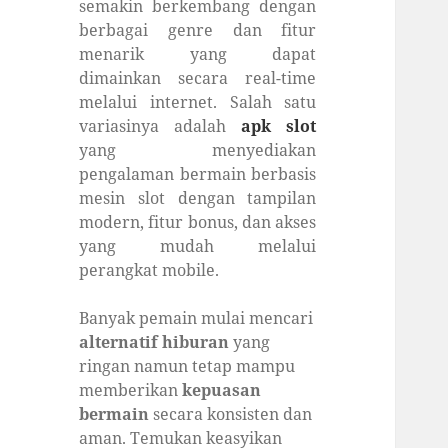
semakin berkembang dengan
berbagai genre dan fitur
menarik yang dapat
dimainkan secara real-time
melalui internet. Salah satu
variasinya adalah
apk slot
yang menyediakan
pengalaman bermain berbasis
mesin slot dengan tampilan
modern, fitur bonus, dan akses
yang mudah melalui
perangkat mobile.
Banyak pemain mulai mencari
alternatif hiburan
yang
ringan namun tetap mampu
memberikan
kepuasan
bermain
secara konsisten dan
aman. Temukan keasyikan